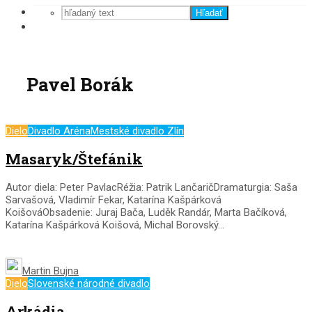
Hľadať
Pavel Borák
Dielo
Divadlo Aréna
Mestské divadlo Zlín
Masaryk/Štefánik
Autor diela: Peter PavlacRéžia: Patrik LančaričDramaturgia: Saša
Sarvašová, Vladimír Fekar, Katarína Kašpárková
KoišováObsadenie: Juraj Bača, Luděk Randár, Marta Bačíková,
Katarína Kašpárková Koišová, Michal Borovský...
Martin Bujna
Dielo
Slovenské národné divadlo
Arkádia