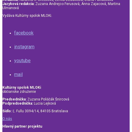
Jazyková redakcia:
Zuzana Andrejco Ferusová, Anna Zajacová, Martina
Ulmanová
Vydáva Kultúrny spolok MLOKi.
facebook
instagram
youtube
mail
Kultúrny spolok MLOKi
občianske združenie
Predsedníčka:
Zuzana Poliščák Šnircová
Podpredsedníčka:
Lucia Lejková
Sídlo:
Ľ. Fullu 3094/14, 84105 Bratislava
O nás
Hlavný partner projektu