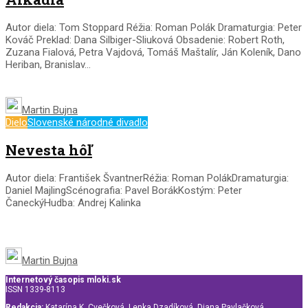
Autor diela: Tom Stoppard Réžia: Roman Polák Dramaturgia: Peter
Kováč Preklad: Dana Silbiger-Sliuková Obsadenie: Robert Roth,
Zuzana Fialová, Petra Vajdová, Tomáš Maštalír, Ján Koleník, Dano
Heriban, Branislav...
Martin Bujna
Dielo
Slovenské národné divadlo
Nevesta hôľ
Autor diela: František ŠvantnerRéžia: Roman PolákDramaturgia:
Daniel MajlingScénografia: Pavel BorákKostým: Peter
ČaneckýHudba: Andrej Kalinka
Martin Bujna
Internetový časopis mloki.sk
ISSN 1339-8113
Redakcia:
Katarína K. Cvečková, Lenka Dzadíková, Diana Pavlačková