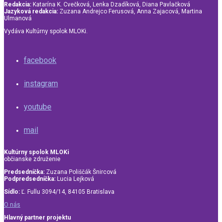
Redakcia:
Katarína K. Cvečková, Lenka Dzadíková, Diana Pavlačková
Jazyková redakcia:
Zuzana Andrejco Ferusová, Anna Zajacová, Martina
Ulmanová
Vydáva Kultúrny spolok MLOKi.
facebook
instagram
youtube
mail
Kultúrny spolok MLOKi
občianske združenie
Predsedníčka:
Zuzana Poliščák Šnircová
Podpredsedníčka:
Lucia Lejková
Sídlo:
Ľ. Fullu 3094/14, 84105 Bratislava
O nás
Hlavný partner projektu