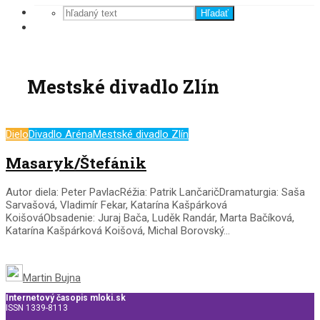
Hľadať
Mestské divadlo Zlín
Dielo
Divadlo Aréna
Mestské divadlo Zlín
Masaryk/Štefánik
Autor diela: Peter PavlacRéžia: Patrik LančaričDramaturgia: Saša
Sarvašová, Vladimír Fekar, Katarína Kašpárková
KoišováObsadenie: Juraj Bača, Luděk Randár, Marta Bačíková,
Katarína Kašpárková Koišová, Michal Borovský...
Martin Bujna
Internetový časopis mloki.sk
ISSN 1339-8113