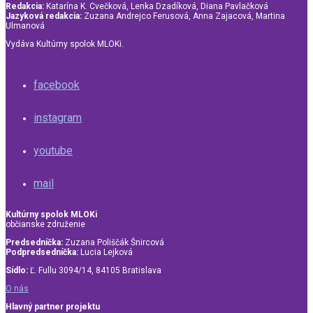
Redakcia:
Katarína K. Cvečková, Lenka Dzadíková, Diana Pavlačková
Jazyková redakcia:
Zuzana Andrejco Ferusová, Anna Zajacová, Martina
Ulmanová
Vydáva Kultúrny spolok MLOKi.
facebook
instagram
youtube
mail
Kultúrny spolok MLOKi
občianske združenie
Predsedníčka:
Zuzana Poliščák Šnircová
Podpredsedníčka:
Lucia Lejková
Sídlo:
Ľ. Fullu 3094/14, 84105 Bratislava
O nás
Hlavný partner projektu