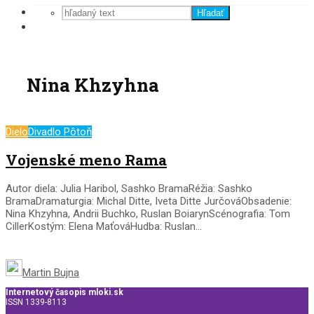
Hľadať
Nina Khzyhna
Dielo
Divadlo Pôtoň
Vojenské meno Rama
Autor diela: Julia Haribol, Sashko BramaRéžia: Sashko
BramaDramaturgia: Michal Ditte, Iveta Ditte JurčováObsadenie:
Nina Khzyhna, Andrii Buchko, Ruslan BoiarynScénografia: Tom
CillerKostým: Elena MaťováHudba: Ruslan...
Martin Bujna
Internetový časopis mloki.sk
ISSN 1339-8113