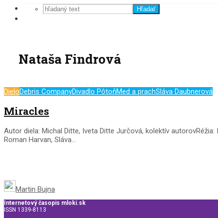
Hľadať
Nataša Findrová
Dielo
Debris Company
Divadlo Pôtoň
Med a prach
Sláva Daubnerová
Miracles
Autor diela: Michal Ditte, Iveta Ditte Jurčová, kolektív autorovRéž
Roman Harvan, Sláva...
Martin Bujna
Internetový časopis mloki.sk
ISSN 1339-8113