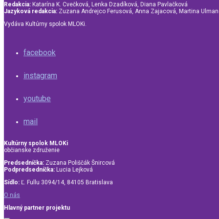
Redakcia:
Katarína K. Cvečková, Lenka Dzadíková, Diana Pavlačková
Jazyková redakcia:
Zuzana Andrejco Ferusová, Anna Zajacová, Martina Ulma
Vydáva Kultúrny spolok MLOKi.
facebook
instagram
youtube
mail
Kultúrny spolok MLOKi
občianske združenie
Predsedníčka:
Zuzana Poliščák Šnircová
Podpredsedníčka:
Lucia Lejková
Sídlo:
Ľ. Fullu 3094/14, 84105 Bratislava
O nás
Hlavný partner projektu