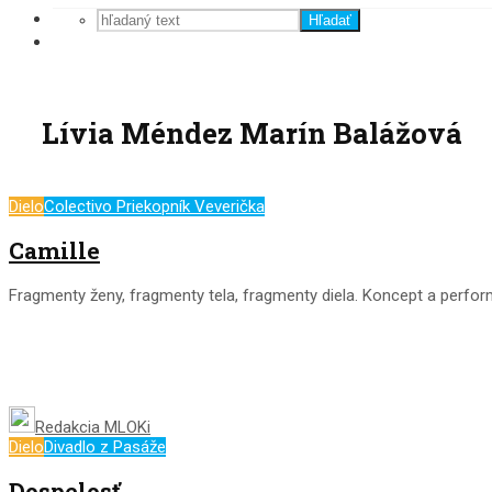
Hľadať
Lívia Méndez Marín Balážová
Dielo
Colectivo Priekopník Veverička
Camille
Fragmenty ženy, fragmenty tela, fragmenty diela. Koncept a perfo
Redakcia MLOKi
Dielo
Divadlo z Pasáže
Dospelosť