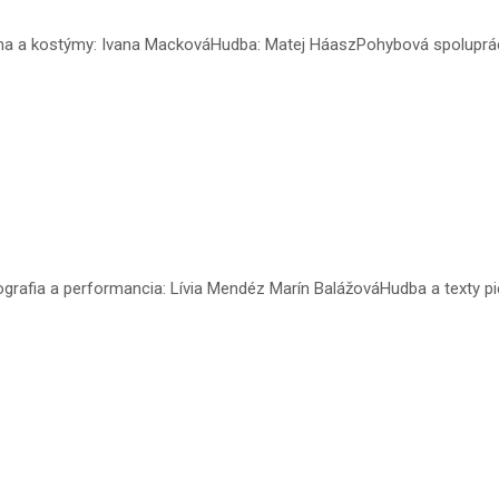
a a kostýmy: Ivana MackováHudba: Matej HáaszPohybová spolupráca:
afia a performancia: Lívia Mendéz Marín BalážováHudba a texty pies