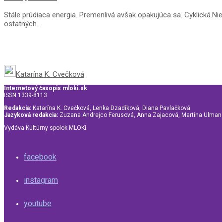
Stále prúdiaca energia. Premenlivá avšak opakujúca sa. Cyklická.Nie
ostatných...
Katarína K. Cvečková
Internetový časopis mloki.sk
ISSN 1339-8113
Redakcia:
Katarína K. Cvečková, Lenka Dzadíková, Diana Pavlačková
Jazyková redakcia:
Zuzana Andrejco Ferusová, Anna Zajacová, Martina Ulma
Vydáva Kultúrny spolok MLOKi.
facebook
instagram
youtube