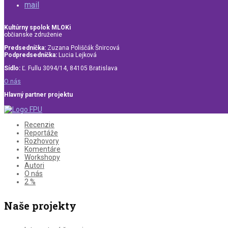
mail
Kultúrny spolok MLOKi
občianske združenie
Predsedníčka:
Zuzana Poliščák Šnircová
Podpredsedníčka:
Lucia Lejková
Sídlo:
Ľ. Fullu 3094/14, 84105 Bratislava
O nás
Hlavný partner projektu
Recenzie
Reportáže
Rozhovory
Komentáre
Workshopy
Autori
O nás
2 %
Naše projekty