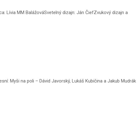
 Lívia MM BalážováSvetelný dizajn: Ján ČiefZvukový dizajn a
ní: Myši na poli – Dávid Javorský, Lukáš Kubičina a Jakub Mudrák