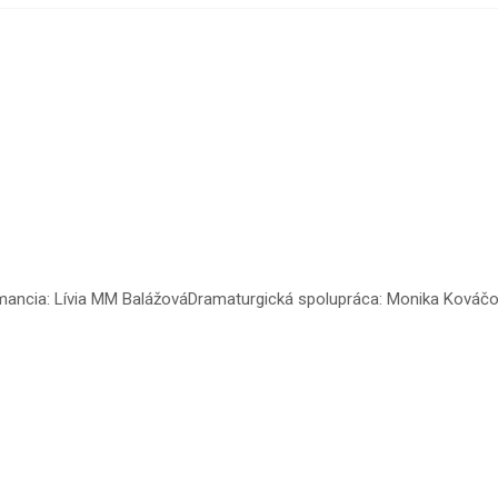
rmancia: Lívia MM BalážováDramaturgická spolupráca: Monika Kováčo