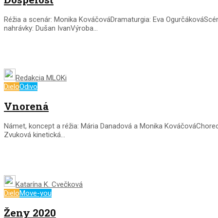
Réžia a scenár: Monika KováčováDramaturgia: Eva OgurčákováScén
nahrávky: Dušan IvanVýroba...
Redakcia MLOKi
Dielo
Odivo
Vnorená
Námet, koncept a réžia: Mária Danadová a Monika KováčováChoreogr
Zvuková kinetická...
Katarína K. Cvečková
Dielo
Move-you
Ženy 2020