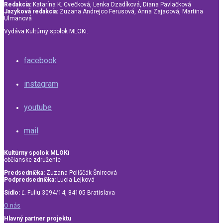
Redakcia:
Katarína K. Cvečková, Lenka Dzadíková, Diana Pavlačková
Jazyková redakcia:
Zuzana Andrejco Ferusová, Anna Zajacová, Martina
Ulmanová
Vydáva Kultúrny spolok MLOKi.
facebook
instagram
youtube
mail
Kultúrny spolok MLOKi
občianske združenie
Predsedníčka:
Zuzana Poliščák Šnircová
Podpredsedníčka:
Lucia Lejková
Sídlo:
Ľ. Fullu 3094/14, 84105 Bratislava
O nás
Hlavný partner projektu