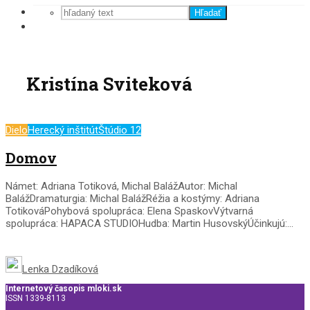
Hľadať
Kristína Sviteková
Dielo
Herecký inštitút
Štúdio 12
Domov
Námet: Adriana Totiková, Michal BalážAutor: Michal
BalážDramaturgia: Michal BalážRéžia a kostýmy: Adriana
TotikováPohybová spolupráca: Elena SpaskovVýtvarná
spolupráca: HAPACA STUDIOHudba: Martin HusovskýÚčinkujú:...
Lenka Dzadíková
Internetový časopis mloki.sk
ISSN 1339-8113