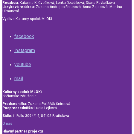
Redakcia:
Katarína K. Cvečková, Lenka Dzadíková, Diana Pavlačková
Jazyková redakcia:
Zuzana Andrejco Ferusová, Anna Zajacová, Martina
Ulmanová
Vydáva Kultúrny spolok MLOKi.
facebook
instagram
youtube
mail
Kultúrny spolok MLOKi
občianske združenie
Predsedníčka:
Zuzana Poliščák Šnircová
Podpredsedníčka:
Lucia Lejková
Sídlo:
Ľ. Fullu 3094/14, 84105 Bratislava
O nás
Hlavný partner projektu