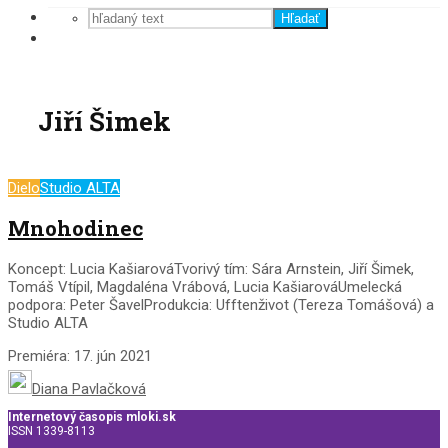
Hľadať
Jiří Šimek
Dielo
Studio ALTA
Mnohodinec
Koncept: Lucia KašiarováTvorivý tím: Sára Arnstein, Jiří Šimek,
Tomáš Vtípil, Magdaléna Vrábová, Lucia KašiarováUmelecká
podpora: Peter ŠavelProdukcia: Ufftenživot (Tereza Tomášová) a
Studio ALTA
Premiéra: 17. jún 2021
Diana Pavlačková
Internetový časopis mloki.sk
ISSN 1339-8113