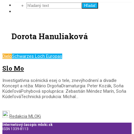
Hľadať
Dorota Hanuliaková
Dielo
Schwarzes Loch Europas
Slo Mo
Investigatívna scénická esej o tele, znevýhodnení a divadle
Koncept a réžia: Mário DrgoňaDramaturgia: Peter Kozák, Soňa
KúdeľováPohybová spolupráca: Zebastián Méndez Marín, Soňa
KúdeľováTechnická produkcia: Michal...
Redakcia MLOKi
Internetový časopis mloki.sk
ISSN 1339-8113