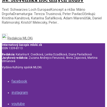
Text: Schwarzes Loch EuropasKoncept a réžia: Mário
DrgoňaDramaturgia: Tereza Trusinová, Peter PavlacÚčinkujú:
Kristína Kanátová, Katarína Šafaříková, Adam Marenišťák, Daniel
Ratimorský, Kristóf Melecsky, Peter...
Redakcia MLOKi
Internetový časopis mloki.sk
ISSN 1339-8113
Redakcia:
Katarína K. Cvečková, Lenka Dzadíková, Diana Pavlačková
Jazyková redakcia:
Zuzana Andrejco Ferusová, Anna Zajacová, Martina
Ulmanová
Vydáva Kultúrny spolok MLOKi.
facebook
instagram
youtube