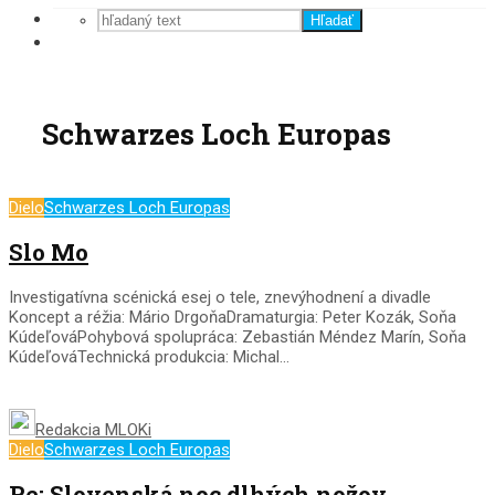
Hľadať
Schwarzes Loch Europas
Dielo
Schwarzes Loch Europas
Slo Mo
Investigatívna scénická esej o tele, znevýhodnení a divadle
Koncept a réžia: Mário DrgoňaDramaturgia: Peter Kozák, Soňa
KúdeľováPohybová spolupráca: Zebastián Méndez Marín, Soňa
KúdeľováTechnická produkcia: Michal...
Redakcia MLOKi
Dielo
Schwarzes Loch Europas
Re: Slovenská noc dlhých nožov