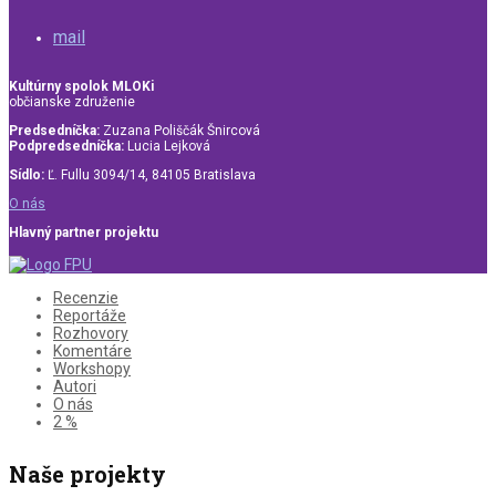
mail
Kultúrny spolok MLOKi
občianske združenie
Predsedníčka:
Zuzana Poliščák Šnircová
Podpredsedníčka:
Lucia Lejková
Sídlo:
Ľ. Fullu 3094/14, 84105 Bratislava
O nás
Hlavný partner projektu
Recenzie
Reportáže
Rozhovory
Komentáre
Workshopy
Autori
O nás
2 %
Naše projekty