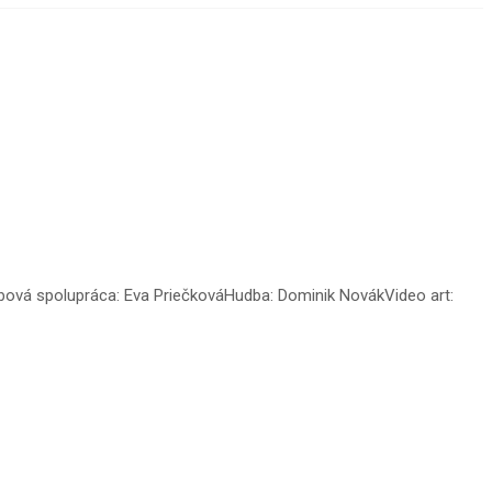
ová spolupráca: Eva PriečkováHudba: Dominik NovákVideo art: