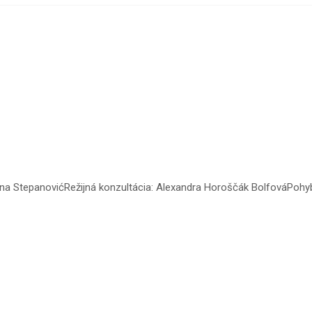
a StepanovićRežijná konzultácia: Alexandra Horoščák BolfováPohyb