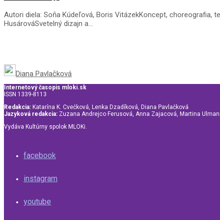
Autori diela: Soňa Kúdeľová, Boris VitázekKoncept, choreografia, 
HusárováSvetelný dizajn a...
Diana Pavlačková
Internetový časopis mloki.sk
ISSN 1339-8113
Redakcia:
Katarína K. Cvečková, Lenka Dzadíková, Diana Pavlačková
Jazyková redakcia:
Zuzana Andrejco Ferusová, Anna Zajacová, Martina Ulma
Vydáva Kultúrny spolok MLOKi.
facebook
instagram
youtube