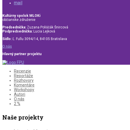
mail
Kultúrny spolok MLOKi
občianske združenie
Predsedníčka:
Zuzana Poliščák Šnircová
Podpredsedníčka:
Lucia Lejková
Sídlo:
Ľ. Fullu 3094/14, 84105 Bratislava
O nás
Hlavný partner projektu
Recenzie
Reportáže
Rozhovory
Komentáre
Workshopy
Autori
O nás
2 %
Naše projekty