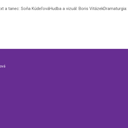
text a tanec: Soňa KúdeľováHudba a vizuál: Boris VitázekDramaturgia
nová