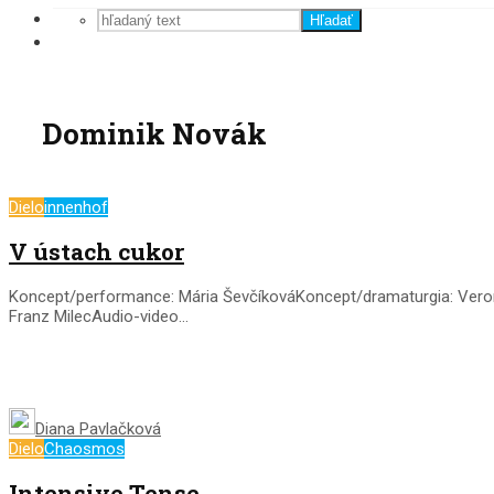
Hľadať
Dominik Novák
Dielo
innenhof
V ústach cukor
Koncept/performance: Mária ŠevčíkováKoncept/dramaturgia: Veron
Franz MilecAudio-video...
Diana Pavlačková
Dielo
Chaosmos
Intensive Tense