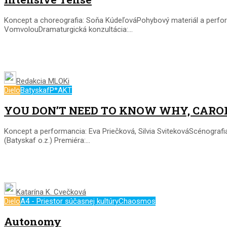
Koncept a choreografia: Soňa KúdeľováPohybový materiál a perfor
VomvolouDramaturgická konzultácia:...
Redakcia MLOKi
Dielo
Batyskaf
P*AKT
YOU DON’T NEED TO KNOW WHY, CARO
Koncept a performancia: Eva Priečková, Silvia SvitekováScénograf
(Batyskaf o.z.) Premiéra:...
Katarína K. Cvečková
Dielo
A4 - Priestor súčasnej kultúry
Chaosmos
Autonomy