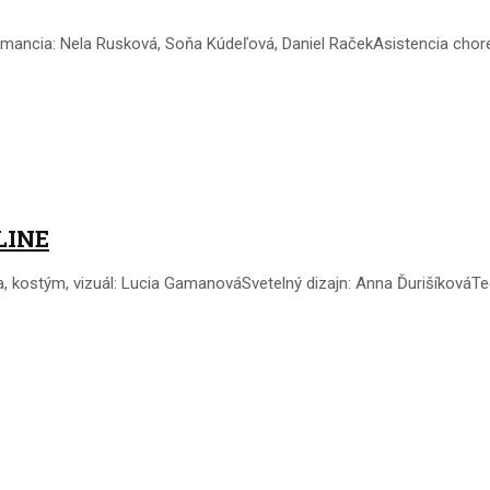
mancia: Nela Rusková, Soňa Kúdeľová, Daniel RačekAsistencia chore
LINE
ia, kostým, vizuál: Lucia GamanováSvetelný dizajn: Anna Ďurišíková