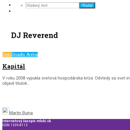
Hľadať
DJ Reverend
Dielo
Divadlo Aréna
Kapitál
V roku 2008 vypukla svetová hospodárska kríza. Odvtedy sa svet in
objavil titulok...
Martin Bujna
Internetový časopis mloki.sk
ISSN 1339-8113