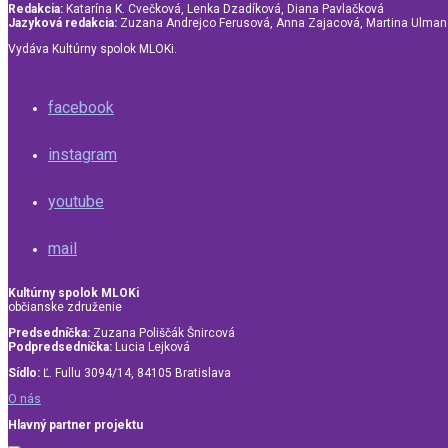
Redakcia:
Katarína K. Cvečková, Lenka Dzadíková, Diana Pavlačková
Jazyková redakcia:
Zuzana Andrejco Ferusová, Anna Zajacová, Martina Ulma
Vydáva Kultúrny spolok MLOKi.
facebook
instagram
youtube
mail
Kultúrny spolok MLOKi
občianske združenie
Predsedníčka:
Zuzana Poliščák Šnircová
Podpredsedníčka:
Lucia Lejková
Sídlo:
Ľ. Fullu 3094/14, 84105 Bratislava
O nás
Hlavný partner projektu