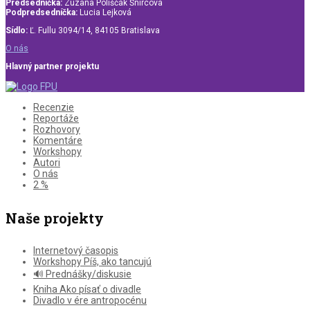
Predsedníčka:
Zuzana Poliščák Šnircová
Podpredsedníčka:
Lucia Lejková
Sídlo:
Ľ. Fullu 3094/14, 84105 Bratislava
O nás
Hlavný partner projektu
Recenzie
Reportáže
Rozhovory
Komentáre
Workshopy
Autori
O nás
2 %
Naše projekty
Internetový časopis
Workshopy Píš, ako tancujú
🔊 Prednášky/diskusie
Kniha Ako písať o divadle
Divadlo v ére antropocénu