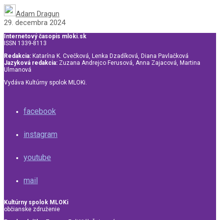
Adam Dragun
29. decembra 2024
Internetový časopis mloki.sk
ISSN 1339-8113
Redakcia:
Katarína K. Cvečková, Lenka Dzadíková, Diana Pavlačková
Jazyková redakcia:
Zuzana Andrejco Ferusová, Anna Zajacová, Martina
Ulmanová
Vydáva Kultúrny spolok MLOKi.
facebook
instagram
youtube
mail
Kultúrny spolok MLOKi
občianske združenie