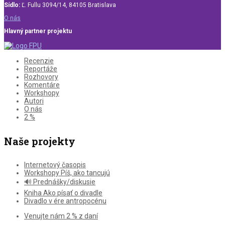
Sídlo:
Ľ. Fullu 3094/14, 84105 Bratislava
O nás
Hlavný partner projektu
Recenzie
Reportáže
Rozhovory
Komentáre
Workshopy
Autori
O nás
2 %
Naše projekty
Internetový časopis
Workshopy Píš, ako tancujú
🔊 Prednášky/diskusie
Kniha Ako písať o divadle
Divadlo v ére antropocénu
Venujte nám 2 % z daní