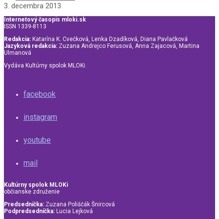
3. decembra 2013
Internetový časopis mloki.sk
ISSN 1339-8113
Redakcia:
Katarína K. Cvečková, Lenka Dzadíková, Diana Pavlačková
Jazyková redakcia:
Zuzana Andrejco Ferusová, Anna Zajacová, Martina
Ulmanová
Vydáva Kultúrny spolok MLOKi.
facebook
instagram
youtube
mail
Kultúrny spolok MLOKi
občianske združenie
Predsedníčka:
Zuzana Poliščák Šnircová
Podpredsedníčka:
Lucia Lejková