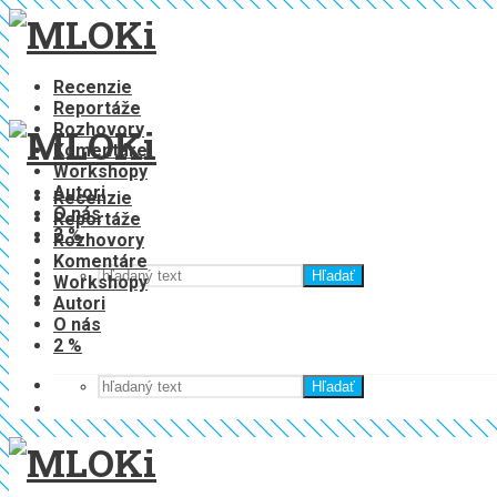
Recenzie
Reportáže
Rozhovory
Komentáre
Workshopy
Autori
Recenzie
O nás
Reportáže
2 %
Rozhovory
Komentáre
Hľadať
Workshopy
Autori
O nás
2 %
Hľadať