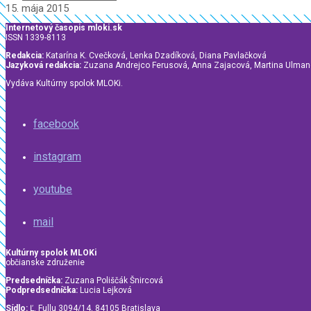
15. mája 2015
Internetový časopis mloki.sk
ISSN 1339-8113
Redakcia:
Katarína K. Cvečková, Lenka Dzadíková, Diana Pavlačková
Jazyková redakcia:
Zuzana Andrejco Ferusová, Anna Zajacová, Martina Ulma
Vydáva Kultúrny spolok MLOKi.
facebook
instagram
youtube
mail
Kultúrny spolok MLOKi
občianske združenie
Predsedníčka:
Zuzana Poliščák Šnircová
Podpredsedníčka:
Lucia Lejková
Sídlo:
Ľ. Fullu 3094/14, 84105 Bratislava