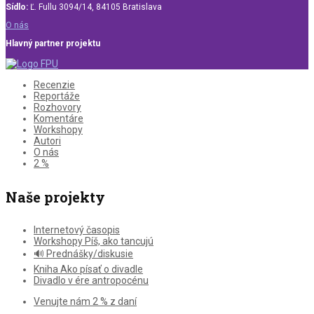
Sídlo:
Ľ. Fullu 3094/14, 84105 Bratislava
O nás
Hlavný partner projektu
Recenzie
Reportáže
Rozhovory
Komentáre
Workshopy
Autori
O nás
2 %
Naše projekty
Internetový časopis
Workshopy Píš, ako tancujú
🔊 Prednášky/diskusie
Kniha Ako písať o divadle
Divadlo v ére antropocénu
Venujte nám 2 % z daní