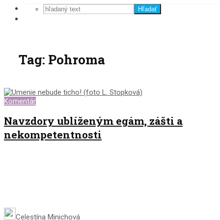
Hľadať
Tag: Pohroma
Komentár
Navzdory ublíženým egám, zášti a
nekompetentnosti
Celestína Minichová