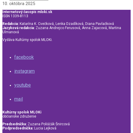
10. októbra 2025
Internetový časopis mloki.sk
ISSN 1339-8113
Redakcia:
Katarína K. Cvečková, Lenka Dzadíková, Diana Pavlačková
Jazyková redakcia:
Zuzana Andrejco Ferusová, Anna Zajacová, Martina
Ulmanová
Vydáva Kultúrny spolok MLOKi.
facebook
instagram
youtube
mail
Kultúrny spolok MLOKi
občianske združenie
Predsedníčka:
Zuzana Poliščák Šnircová
Podpredsedníčka:
Lucia Lejková