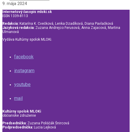
9. mája 2024
Internetový časopis mloki.sk
ISSN 1339-8113
Redakcia:
Katarína K. Cvečková, Lenka Dzadíková, Diana Pavlačková
Jazyková redakcia:
Zuzana Andrejco Ferusová, Anna Zajacová, Martina
Ulmanová
Vydáva Kultúrny spolok MLOKi.
facebook
instagram
youtube
mail
Kultúrny spolok MLOKi
občianske združenie
Predsedníčka:
Zuzana Poliščák Šnircová
Podpredsedníčka:
Lucia Lejková