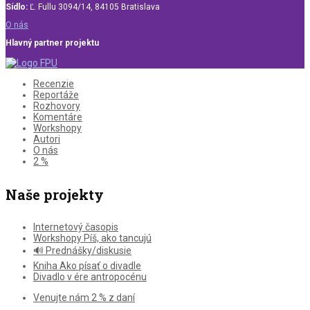
Sídlo:
Ľ. Fullu 3094/14, 84105 Bratislava
O nás
Hlavný partner projektu
Recenzie
Reportáže
Rozhovory
Komentáre
Workshopy
Autori
O nás
2 %
Naše projekty
Internetový časopis
Workshopy Píš, ako tancujú
🔊 Prednášky/diskusie
Kniha Ako písať o divadle
Divadlo v ére antropocénu
Venujte nám 2 % z daní