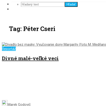
Hľadať
Tag: Péter Cseri
Reportáž
Divné malé-veľké veci
Marek Godovič