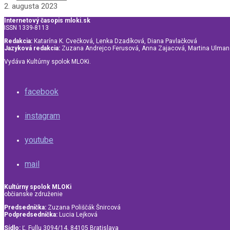
2. augusta 2023
Internetový časopis mloki.sk
ISSN 1339-8113
Redakcia:
Katarína K. Cvečková, Lenka Dzadíková, Diana Pavlačková
Jazyková redakcia:
Zuzana Andrejco Ferusová, Anna Zajacová, Martina Ulma
Vydáva Kultúrny spolok MLOKi.
facebook
instagram
youtube
mail
Kultúrny spolok MLOKi
občianske združenie
Predsedníčka:
Zuzana Poliščák Šnircová
Podpredsedníčka:
Lucia Lejková
Sídlo:
Ľ. Fullu 3094/14, 84105 Bratislava