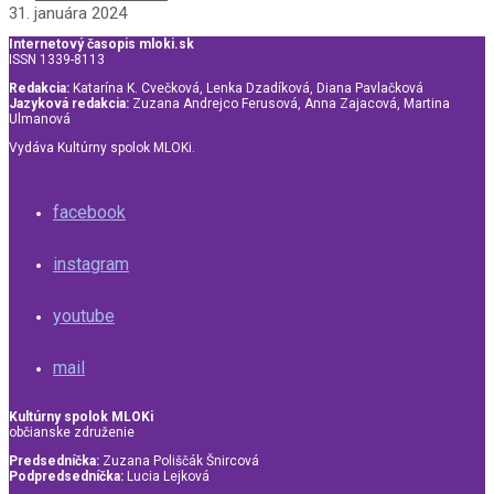
31. januára 2024
Internetový časopis mloki.sk
ISSN 1339-8113
Redakcia:
Katarína K. Cvečková, Lenka Dzadíková, Diana Pavlačková
Jazyková redakcia:
Zuzana Andrejco Ferusová, Anna Zajacová, Martina
Ulmanová
Vydáva Kultúrny spolok MLOKi.
facebook
instagram
youtube
mail
Kultúrny spolok MLOKi
občianske združenie
Predsedníčka:
Zuzana Poliščák Šnircová
Podpredsedníčka:
Lucia Lejková