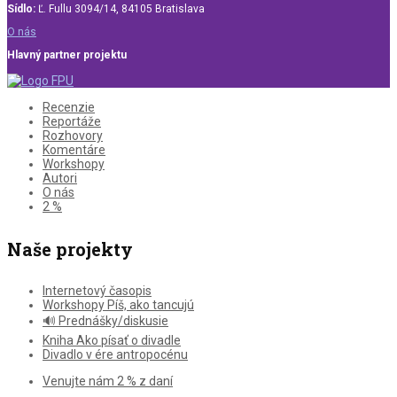
Sídlo:
Ľ. Fullu 3094/14, 84105 Bratislava
O nás
Hlavný partner projektu
Recenzie
Reportáže
Rozhovory
Komentáre
Workshopy
Autori
O nás
2 %
Naše projekty
Internetový časopis
Workshopy Píš, ako tancujú
🔊 Prednášky/diskusie
Kniha Ako písať o divadle
Divadlo v ére antropocénu
Venujte nám 2 % z daní