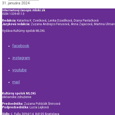
31. januára 2024
Internetový časopis mloki.sk
ISSN 1339-8113
Redakcia:
Katarína K. Cvečková, Lenka Dzadíková, Diana Pavlačková
Jazyková redakcia:
Zuzana Andrejco Ferusová, Anna Zajacová, Martina Ulma
Vydáva Kultúrny spolok MLOKi.
facebook
instagram
youtube
mail
Kultúrny spolok MLOKi
občianske združenie
Predsedníčka:
Zuzana Poliščák Šnircová
Podpredsedníčka:
Lucia Lejková
Sídlo:
Ľ. Fullu 3094/14, 84105 Bratislava