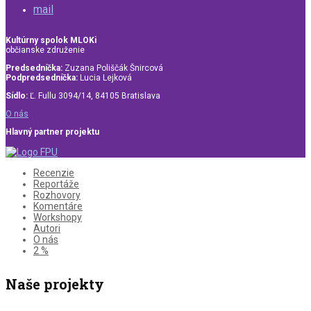
mail
Kultúrny spolok MLOKi
občianske združenie
Predsedníčka:
Zuzana Poliščák Šnircová
Podpredsedníčka:
Lucia Lejková
Sídlo:
Ľ. Fullu 3094/14, 84105 Bratislava
O nás
Hlavný partner projektu
Recenzie
Reportáže
Rozhovory
Komentáre
Workshopy
Autori
O nás
2 %
Naše projekty