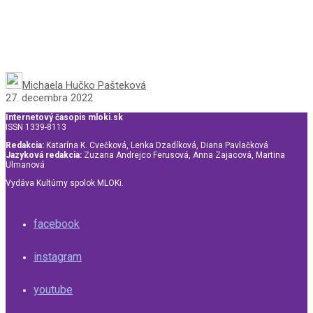
Michaela Hučko Pašteková
27. decembra 2022
Internetový časopis mloki.sk
ISSN 1339-8113
Redakcia:
Katarína K. Cvečková, Lenka Dzadíková, Diana Pavlačková
Jazyková redakcia:
Zuzana Andrejco Ferusová, Anna Zajacová, Martina
Ulmanová
Vydáva Kultúrny spolok MLOKi.
facebook
instagram
youtube