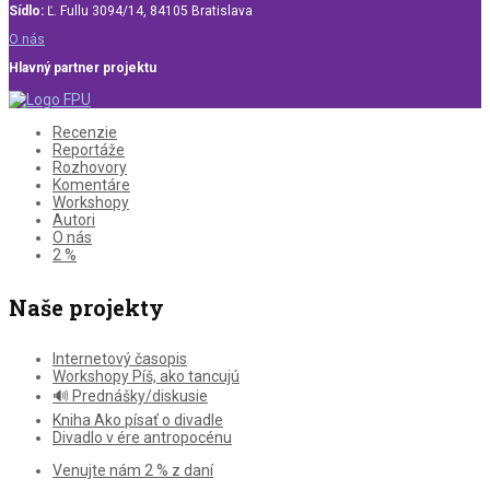
Sídlo:
Ľ. Fullu 3094/14, 84105 Bratislava
O nás
Hlavný partner projektu
Recenzie
Reportáže
Rozhovory
Komentáre
Workshopy
Autori
O nás
2 %
Naše projekty
Internetový časopis
Workshopy Píš, ako tancujú
🔊 Prednášky/diskusie
Kniha Ako písať o divadle
Divadlo v ére antropocénu
Venujte nám 2 % z daní