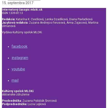
15. septembra 2017
Internetový časopis mloki.sk
ISSN 1339-8113
Redakcia:
Katarína K. Cvečková, Lenka Dzadíková, Diana Pavlačková
Jazyková redakcia:
Zuzana Andrejco Ferusová, Anna Zajacová, Martina
Ulmanová
Vydáva Kultúrny spolok MLOKi.
facebook
instagram
youtube
mail
Kultúrny spolok MLOKi
občianske združenie
Predsedníčka:
Zuzana Poliščák Šnircová
Podpredsedníčka:
Lucia Lejková