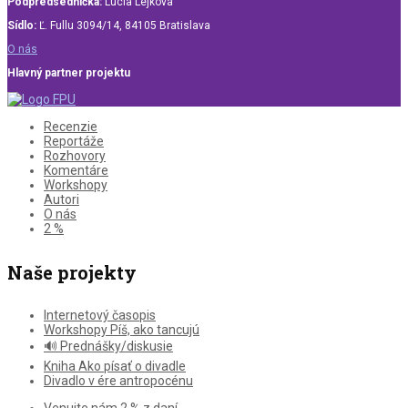
Podpredsedníčka:
Lucia Lejková
Sídlo:
Ľ. Fullu 3094/14, 84105 Bratislava
O nás
Hlavný partner projektu
Recenzie
Reportáže
Rozhovory
Komentáre
Workshopy
Autori
O nás
2 %
Naše projekty
Internetový časopis
Workshopy Píš, ako tancujú
🔊 Prednášky/diskusie
Kniha Ako písať o divadle
Divadlo v ére antropocénu