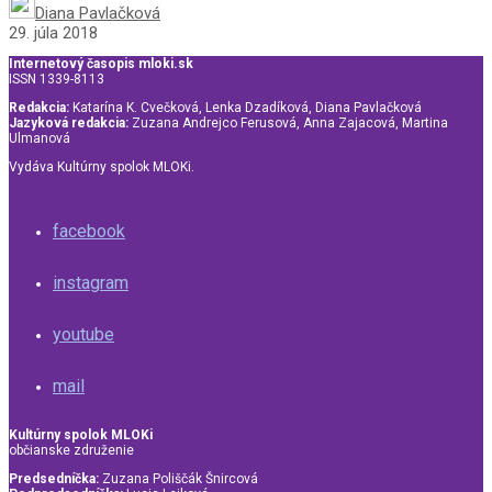
Diana Pavlačková
29. júla 2018
Internetový časopis mloki.sk
ISSN 1339-8113
Redakcia:
Katarína K. Cvečková, Lenka Dzadíková, Diana Pavlačková
Jazyková redakcia:
Zuzana Andrejco Ferusová, Anna Zajacová, Martina
Ulmanová
Vydáva Kultúrny spolok MLOKi.
facebook
instagram
youtube
mail
Kultúrny spolok MLOKi
občianske združenie
Predsedníčka:
Zuzana Poliščák Šnircová