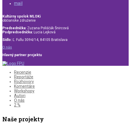
mail
Kultúrny spolok MLOKi
občianske združenie
Predsedníčka:
Zuzana Poliščák Šnircová
Podpredsedníčka:
Lucia Lejková
Sídlo:
Ľ. Fullu 3094/14, 84105 Bratislava
O nás
Hlavný partner projektu
Recenzie
Reportáže
Rozhovory
Komentáre
Workshopy
Autori
O nás
2 %
Naše projekty