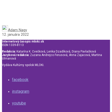
Adam Nagy
12. januára 2022
Internetový časopis mloki.sk
ISSN 1339-8113
Redakcia:
Katarína K. Cvečková, Lenka Dzadíková, Diana Pavlačková
Jazyková redakcia:
Zuzana Andrejco Ferusová, Anna Zajacová, Martina
Ulmanová
Vydáva Kultúrny spolok MLOKi.
facebook
instagram
youtube