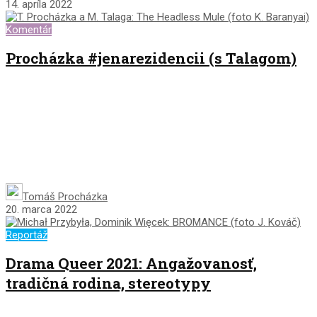
14. apríla 2022
Komentár
Procházka #jenarezidencii (s Talagom)
Tomáš Procházka
20. marca 2022
Reportáž
Drama Queer 2021: Angažovanosť,
tradičná rodina, stereotypy