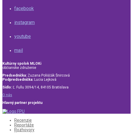
facebook
instagram
youtube
mail
Kultúrny spolok MLOKi
občianske združenie
Predsedníčka:
Zuzana Poliščák Šnircová
Podpredsedníčka:
Lucia Lejková
Sídlo:
Ľ. Fullu 3094/14, 84105 Bratislava
O nás
Hlavný partner projektu
Recenzie
Reportáže
Rozhovory