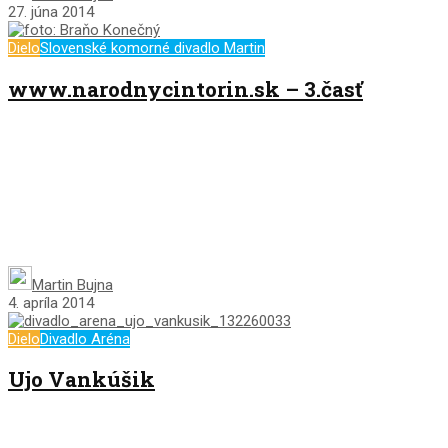
27. júna 2014
Dielo
Slovenské komorné divadlo Martin
www.narodnycintorin.sk – 3.časť
Martin Bujna
4. apríla 2014
Dielo
Divadlo Aréna
Ujo Vankúšik