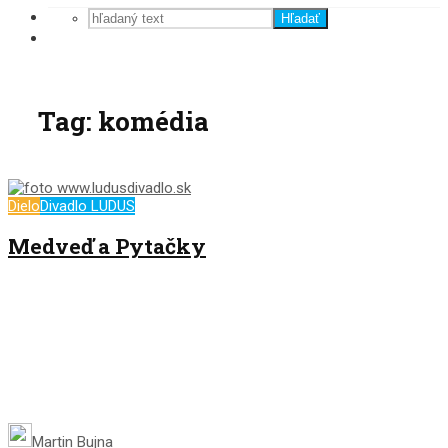
Hľadať
Tag: komédia
Dielo
Divadlo LUDUS
Medveď a Pytačky
Martin Bujna