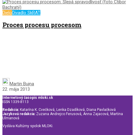
Dielo
Divadlo SkRAT
Proces procesu procesom
Martin Bujna
22. mája 2013
Internetový časopis mloki.sk
ISSN 1339-8113
Redakcia:
Katarína K. Cvečková, Lenka Dzadíková, Diana Pavlačková
Jazyková redakcia:
Zuzana Andrejco Ferusová, Anna Zajacová, Martina
Ulmanová
Vydáva Kultúrny spolok MLOKi.