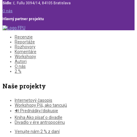
Sídlo:
Ľ. Fullu 3094/14, 84105 Bratislava
O nás
Hlavný partner projektu
Recenzie
Reportáže
Rozhovory
Komentáre
Workshopy
Autori
O nás
2 %
Naše projekty
Internetový časopis
Workshopy Píš, ako tancujú
🔊 Prednášky/diskusie
Kniha Ako písať o divadle
Divadlo v ére antropocénu
Venujte nám 2 % z daní