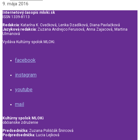
9. mája 2016
Internetový časopis mloki.sk
ISSN 1339-8113
Redakcia:
Katarína K. Cvečková, Lenka Dzadíková, Diana Pavlačková
Jazyková redakcia:
Zuzana Andrejco Ferusová, Anna Zajacová, Martina
Ulmanová
Vydáva Kultúrny spolok MLOKi.
facebook
instagram
youtube
mail
Kultúrny spolok MLOKi
občianske združenie
Predsedníčka:
Zuzana Poliščák Šnircová
Podpredsedníčka:
Lucia Lejková