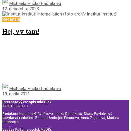
Michaela Hučko Pašteková
12. decembra 2023
Recenzia
Hej, vy tam!
Michaela Hučko Pašteková
19. apríla 2021
Internetový časopis mloki.sk
ISSN 1339-8113
Redakcia:
Katarína K. Cvečková, Lenka Dzadíková, Diana Pavlačková
Jazyková redakcia:
Zuzana Andrejco Ferusová, Anna Zajacová, Martina
Ulmanová
Vydáva Kultúrny spolok MLOKi.