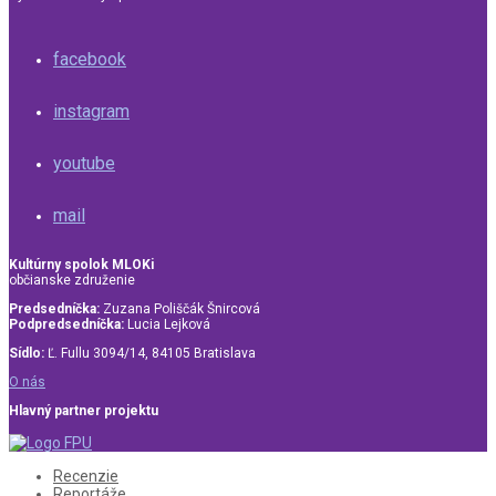
facebook
instagram
youtube
mail
Kultúrny spolok MLOKi
občianske združenie
Predsedníčka:
Zuzana Poliščák Šnircová
Podpredsedníčka:
Lucia Lejková
Sídlo:
Ľ. Fullu 3094/14, 84105 Bratislava
O nás
Hlavný partner projektu
Recenzie
Reportáže