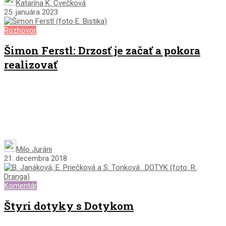
Katarína K. Cvečková
25. januára 2023
Rozhovor
Šimon Ferstl: Drzosť je začať a pokora
realizovať
Milo Juráni
21. decembra 2018
Komentár
Štyri dotyky s Dotykom