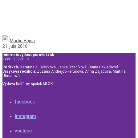
Martin Bujna
21. júla 2016
Internetový časopis mloki.sk
ISSN 1339-8113
Redakcia:
Katarína K. Cvečková, Lenka Dzadíková, Diana Pavlačková
Jazyková redakcia:
Zuzana Andrejco Ferusová, Anna Zajacová, Martina
Ulmanová
Vydáva Kultúrny spolok MLOKi.
facebook
instagram
youtube