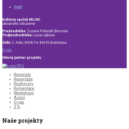
mail
Kultúrny spolok MLOKi
občianske združenie
Predsedníčka:
Zuzana Poliščák Šnircová
Podpredsedníčka:
Lucia Lejková
Sídlo:
Ľ. Fullu 3094/14, 84105 Bratislava
O nás
Hlavný partner projektu
Recenzie
Reportáže
Rozhovory
Komentáre
Workshopy
Autori
O nás
2 %
Naše projekty