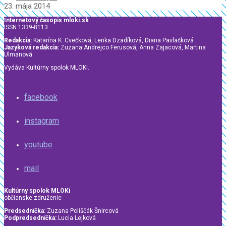
23. mája 2014
Internetový časopis mloki.sk
ISSN 1339-8113
Redakcia:
Katarína K. Cvečková, Lenka Dzadíková, Diana Pavlačková
Jazyková redakcia:
Zuzana Andrejco Ferusová, Anna Zajacová, Martina
Ulmanová
Vydáva Kultúrny spolok MLOKi.
facebook
instagram
youtube
mail
Kultúrny spolok MLOKi
občianske združenie
Predsedníčka:
Zuzana Poliščák Šnircová
Podpredsedníčka:
Lucia Lejková