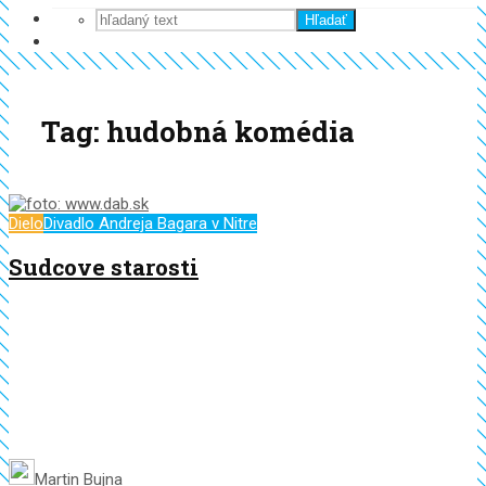
Hľadať
Tag: hudobná komédia
Dielo
Divadlo Andreja Bagara v Nitre
Sudcove starosti
Martin Bujna