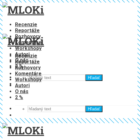
Recenzie
Reportáže
Rozhovory
Komentáre
Workshopy
Autori
Recenzie
O nás
Reportáže
2 %
Rozhovory
Komentáre
Hľadať
Workshopy
Autori
O nás
2 %
Hľadať