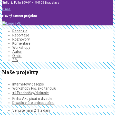
Sídlo:
Ľ. Fullu 3094/14, 84105 Bratislava
O nás
Hlavný partner projektu
Recenzie
Reportáže
Rozhovory
Komentáre
Workshopy
Autori
O nás
2 %
Naše projekty
Internetový časopis
Workshopy Píš, ako tancujú
🔊 Prednášky/diskusie
Kniha Ako písať o divadle
Divadlo v ére antropocénu
Venujte nám 2 % z daní