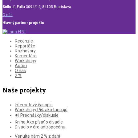
Sídlo:
Ľ. Fullu 3094/14, 84105 Bratislava
O nás
Hlavný partner projektu
Recenzie
Reportáže
Rozhovory
Komentáre
Workshopy
Autori
O nás
2 %
Naše projekty
Internetový časopis
Workshopy Píš, ako tancujú
🔊 Prednášky/diskusie
Kniha Ako písať o divadle
Divadlo v ére antropocénu
Venujte nám 2 % z daní