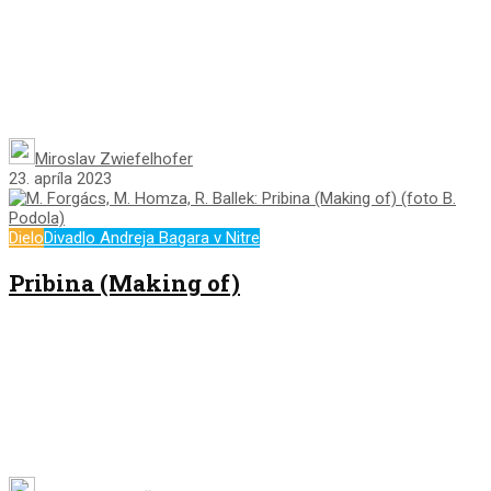
Miroslav Zwiefelhofer
23. apríla 2023
Dielo
Divadlo Andreja Bagara v Nitre
Pribina (Making of)