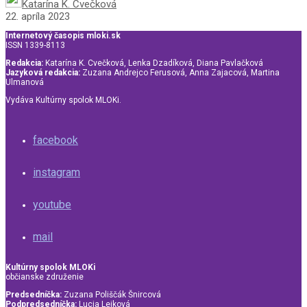
Katarína K. Cvečková
22. apríla 2023
Internetový časopis mloki.sk
ISSN 1339-8113
Redakcia:
Katarína K. Cvečková, Lenka Dzadíková, Diana Pavlačková
Jazyková redakcia:
Zuzana Andrejco Ferusová, Anna Zajacová, Martina
Ulmanová
Vydáva Kultúrny spolok MLOKi.
facebook
instagram
youtube
mail
Kultúrny spolok MLOKi
občianske združenie
Predsedníčka:
Zuzana Poliščák Šnircová
Podpredsedníčka:
Lucia Lejková