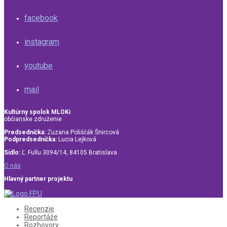
facebook
instagram
youtube
mail
Kultúrny spolok MLOKi
občianske združenie
Predsedníčka:
Zuzana Poliščák Šnircová
Podpredsedníčka:
Lucia Lejková
Sídlo:
Ľ. Fullu 3094/14, 84105 Bratislava
O nás
Hlavný partner projektu
Recenzie
Reportáže
Rozhovory