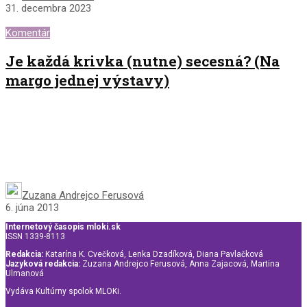
31. decembra 2023
Komentár
Je každá krivka (nutne) secesná? (Na
margo jednej výstavy)
Zuzana Andrejco Ferusová
6. júna 2013
Internetový časopis mloki.sk
ISSN 1339-8113
Redakcia:
Katarína K. Cvečková, Lenka Dzadíková, Diana Pavlačková
Jazyková redakcia:
Zuzana Andrejco Ferusová, Anna Zajacová, Martina
Ulmanová
Vydáva Kultúrny spolok MLOKi.