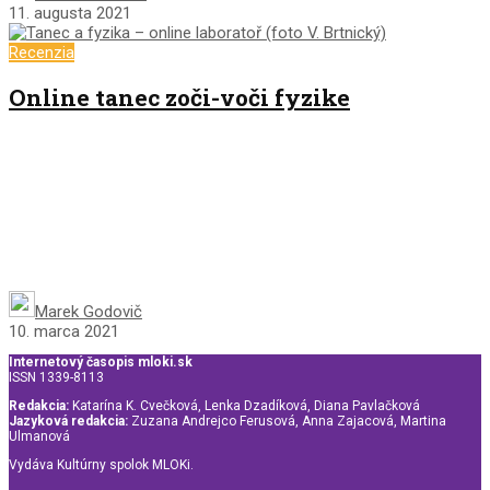
11. augusta 2021
Recenzia
Online tanec zoči-voči fyzike
Marek Godovič
10. marca 2021
Internetový časopis mloki.sk
ISSN 1339-8113
Redakcia:
Katarína K. Cvečková, Lenka Dzadíková, Diana Pavlačková
Jazyková redakcia:
Zuzana Andrejco Ferusová, Anna Zajacová, Martina
Ulmanová
Vydáva Kultúrny spolok MLOKi.