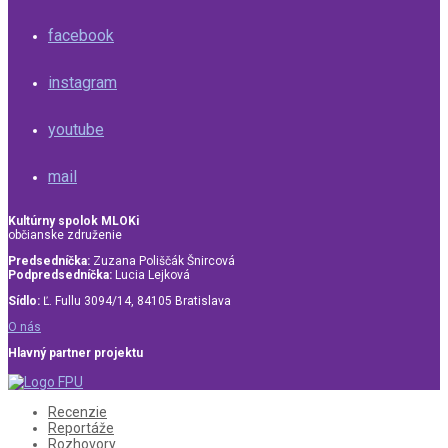
facebook
instagram
youtube
mail
Kultúrny spolok MLOKi
občianske združenie
Predsedníčka:
Zuzana Poliščák Šnircová
Podpredsedníčka:
Lucia Lejková
Sídlo:
Ľ. Fullu 3094/14, 84105 Bratislava
O nás
Hlavný partner projektu
Recenzie
Reportáže
Rozhovory