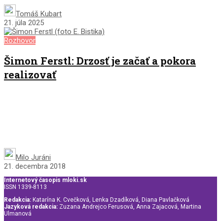
Tomáš Kubart
21. júla 2025
Rozhovor
Šimon Ferstl: Drzosť je začať a pokora
realizovať
Milo Juráni
21. decembra 2018
Internetový časopis mloki.sk
ISSN 1339-8113
Redakcia:
Katarína K. Cvečková, Lenka Dzadíková, Diana Pavlačková
Jazyková redakcia:
Zuzana Andrejco Ferusová, Anna Zajacová, Martina
Ulmanová