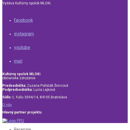
Vydáva Kultúrny spolok MLOKi.
facebook
instagram
youtube
mail
Kultúrny spolok MLOKi
občianske združenie
Predsedníčka:
Zuzana Poliščák Šnircová
Podpredsedníčka:
Lucia Lejková
Sídlo:
Ľ. Fullu 3094/14, 84105 Bratislava
O nás
Hlavný partner projektu
Recenzie