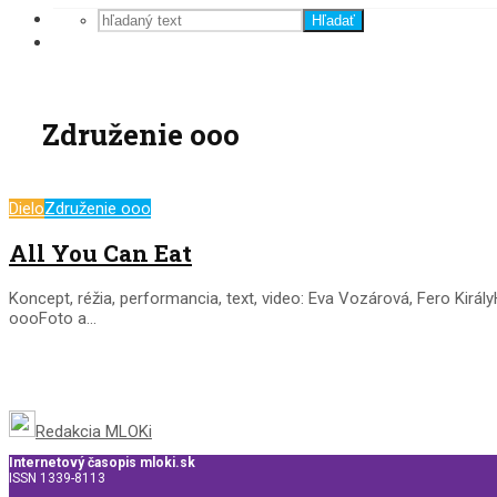
Hľadať
Združenie ooo
Dielo
Združenie ooo
All You Can Eat
Koncept, réžia, performancia, text, video: Eva Vozárová, Fero Kirá
oooFoto a...
Redakcia MLOKi
Internetový časopis mloki.sk
ISSN 1339-8113