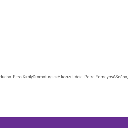
lyHudba: Fero KirályDramaturgické konzultácie: Petra FornayováScéna,