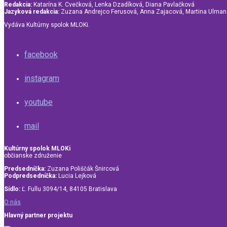
Redakcia:
Katarína K. Cvečková, Lenka Dzadíková, Diana Pavlačková
Jazyková redakcia:
Zuzana Andrejco Ferusová, Anna Zajacová, Martina Ulma
Vydáva Kultúrny spolok MLOKi.
facebook
instagram
youtube
mail
Kultúrny spolok MLOKi
občianske združenie
Predsedníčka:
Zuzana Poliščák Šnircová
Podpredsedníčka:
Lucia Lejková
Sídlo:
Ľ. Fullu 3094/14, 84105 Bratislava
O nás
Hlavný partner projektu