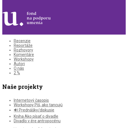
Recenzie
Reportáže
Rozhovory
Komentáre
Workshopy
Autori
O nás
2 %
Naše projekty
Internetový časopis
Workshopy Píš, ako tancujú
🔊 Prednášky/diskusie
Kniha Ako písať o divadle
Divadlo v ére antropocénu