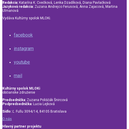
Redakcia:
Katarína K. Cvečková, Lenka Dzadíková, Diana Pavlačková
Jazyková redakcia:
Zuzana Andrejco Ferusová, Anna Zajacová, Martina
Ulmanová
Vydáva Kultúrny spolok MLOKi.
facebook
instagram
youtube
mail
Kultúrny spolok MLOKi
občianske združenie
Predsedníčka:
Zuzana Poliščák Šnircová
Podpredsedníčka:
Lucia Lejková
Sídlo:
Ľ. Fullu 3094/14, 84105 Bratislava
O nás
Hlavný partner projektu