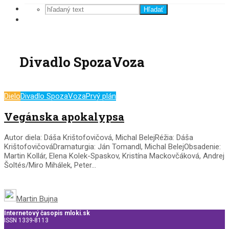
Hľadať
Divadlo SpozaVoza
Dielo
Divadlo SpozaVoza
Prvý plán
Vegánska apokalypsa
Autor diela: Dáša Krištofovičová, Michal BelejRéžia: Dáša
KrištofovičováDramaturgia: Ján Tomandl, Michal BelejObsadenie:
Martin Kollár, Elena Kolek-Spaskov, Kristína Mackovčáková, Andrej
Šoltés/Miro Mihálek, Peter...
Martin Bujna
Internetový časopis mloki.sk
ISSN 1339-8113