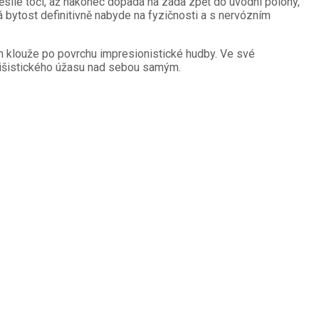
ěsile točí, až nakonec dopadá na záda zpět do úvodní polohy,
bytost definitivně nabyde na fyzičnosti a s nervózním
 klouže po povrchu impresionistické hudby. Ve své
etišistického úžasu nad sebou samým.