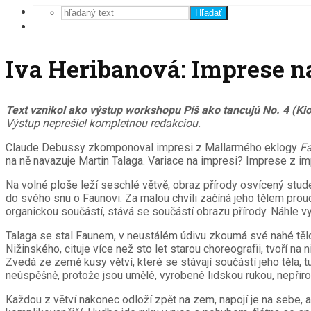
Hľadať
Iva Heribanová: Imprese n
Text vznikol ako výstup workshopu Píš ako tancujú No. 4 (Ki
Výstup neprešiel kompletnou redakciou.
Claude Debussy zkomponoval impresi z Mallarmého eklogy
Fa
na ně navazuje Martin Talaga. Variace na impresi? Imprese z i
Na volné ploše leží seschlé větvě, obraz přírody osvícený stud
do svého snu o Faunovi. Za malou chvíli začíná jeho tělem proudi
organickou součástí, stává se součástí obrazu přírody. Náhle v
Talaga se stal Faunem, v neustálém údivu zkoumá své nahé tělo, 
Nižinského, cituje více než sto let starou choreografii, tvoří na
Zvedá ze země kusy větví, které se stávají součástí jeho těla, 
neúspěšně, protože jsou umělé, vyrobené lidskou rukou, nepřir
Každou z větví nakonec odloží zpět na zem, napojí je na sebe,