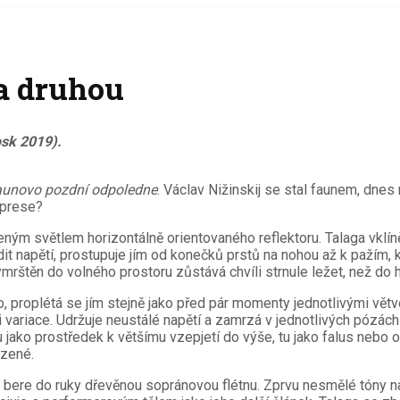
a druhou
osk 2019).
unovo pozdní odpoledne
. Václav Nižinskij se stal faunem, dn
mprese?
eným světlem horizontálně orientovaného reflektoru. Talaga vklíně
t napětí, prostupuje jím od konečků prstů na nohou až k pažím, kte
ymrštěn do volného prostoru zůstává chvíli strnule ležet, než d
proplétá se jím stejně jako před pár momenty jednotlivými větvem
 ni variace. Udržuje neustálé napětí a zamrzá v jednotlivých pózác
tu jako prostředek k většímu vzepjetí do výše, tu jako falus nebo
ozené.
 a bere do ruky dřevěnou sopránovou flétnu. Zprvu nesmělé tóny 