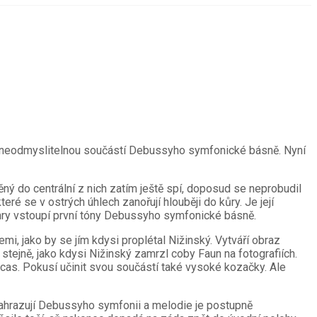
es neodmyslitelnou součástí Debussyho symfonické básně. Nyní
ný do centrální z nich zatím ještě spí, doposud se neprobudil
ré se v ostrých úhlech zanořují hlouběji do kůry. Je její
o hry vstoupí první tóny Debussyho symfonické básně.
i, jako by se jím kdysi proplétal Nižinský. Vytváří obraz
h stejně, jako kdysi Nižinský zamrzl coby Faun na fotografiích.
 ocas. Pokusí učinit svou součástí také vysoké kozačky. Ale
nahrazují Debussyho symfonii a melodie je postupně