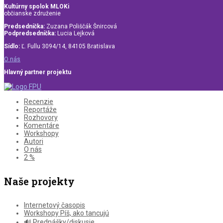
Kultúrny spolok MLOKi
občianske združenie
Predsedníčka:
Zuzana Poliščák Šnircová
Podpredsedníčka:
Lucia Lejková
Sídlo:
Ľ. Fullu 3094/14, 84105 Bratislava
O nás
Hlavný partner projektu
Recenzie
Reportáže
Rozhovory
Komentáre
Workshopy
Autori
O nás
2 %
Naše projekty
Internetový časopis
Workshopy Píš, ako tancujú
🔊 Prednášky/diskusie