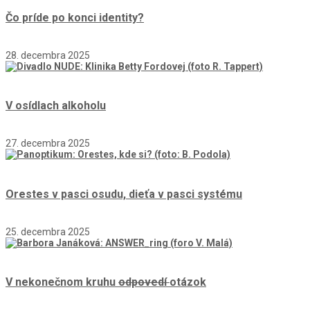
Čo príde po konci identity?
28. decembra 2025
V osídlach alkoholu
27. decembra 2025
Orestes v pasci osudu, dieťa v pasci systému
25. decembra 2025
V nekonečnom kruhu
odpovedí
otázok