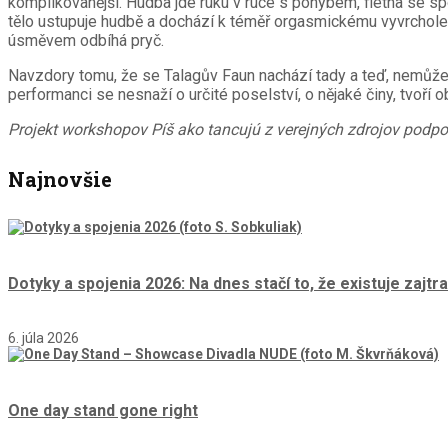
komplikovanější. Hudba jde ruku v ruce s pohybem, flétna se sp
tělo ustupuje hudbě a dochází k téměř orgasmickému vyvrchole
úsměvem odbíhá pryč.
Navzdory tomu, že se Talagův Faun nachází tady a teď, nemůž
performanci se nesnaží o určité poselství, o nějaké činy, tvoř
Projekt workshopov Píš ako tancujú z verejných zdrojov podp
Najnovšie
Dotyky a spojenia 2026: Na dnes stačí to, že existuje zajtra
6. júla 2026
One day stand gone right