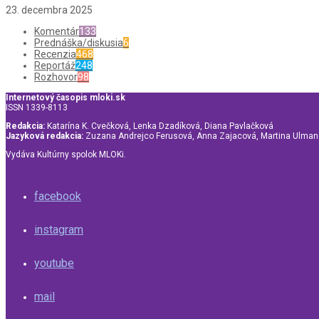
23. decembra 2025
Komentár
133
Prednáška/diskusia
6
Recenzia
468
Reportáž
248
Rozhovor
98
Internetový časopis mloki.sk
ISSN 1339-8113
Redakcia:
Katarína K. Cvečková, Lenka Dzadíková, Diana Pavlačková
Jazyková redakcia:
Zuzana Andrejco Ferusová, Anna Zajacová, Martina Ulma
Vydáva Kultúrny spolok MLOKi.
facebook
instagram
youtube
mail