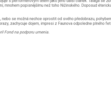
ojuje s performerovým tělem jako jeho další článek. Talaga se zb
ní, mnohem popisnějšímu než toho Nižinského. Doposud éterická 
e, nebo se možná nechce oprostit od svého předobrazu, pohybem
í obrazy, zachycuje dojem, impresi z Faunova odpoledne plného f
oril Fond na podporu umenia.