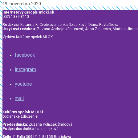
19. novembra 2020
Internetový časopis mloki.sk
ISSN 1339-8113
Redakcia:
Katarína K. Cvečková, Lenka Dzadíková, Diana Pavlačková
Jazyková redakcia:
Zuzana Andrejco Ferusová, Anna Zajacová, Martina Ulma
Vydáva Kultúrny spolok MLOKi.
facebook
instagram
youtube
mail
Kultúrny spolok MLOKi
občianske združenie
Predsedníčka:
Zuzana Poliščák Šnircová
Podpredsedníčka:
Lucia Lejková
Sídlo:
Ľ. Fullu 3094/14, 84105 Bratislava