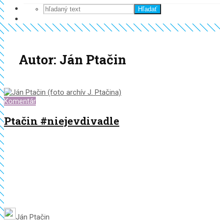
Hľadať
Autor: Ján Ptačin
Komentár
Ptačin #niejevdivadle
Ján Ptačin