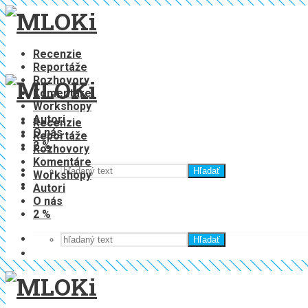
Recenzie
Reportáže
Rozhovory
Komentáre
Workshopy
Autori
Recenzie
O nás
Reportáže
2 %
Rozhovory
Komentáre
Hľadať
Workshopy
Autori
O nás
2 %
Hľadať