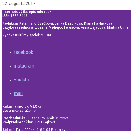
22. augusta 2017
Internetový časopis mloki.sk
ISSN 1339-8113
Redakcia:
Katarína K. Cvečková, Lenka Dzadíková, Diana Pavlačková
Jazyková redakcia:
Zuzana Andrejco Ferusová, Anna Zajacová, Martina Ulma
Vydáva Kultúrny spolok MLOKi.
facebook
instagram
youtube
mail
Kultúrny spolok MLOKi
občianske združenie
Predsedníčka:
Zuzana Poliščák Šnircová
Podpredsedníčka:
Lucia Lejková
Sídlo:
Ľ. Fullu 3094/14, 84105 Bratislava