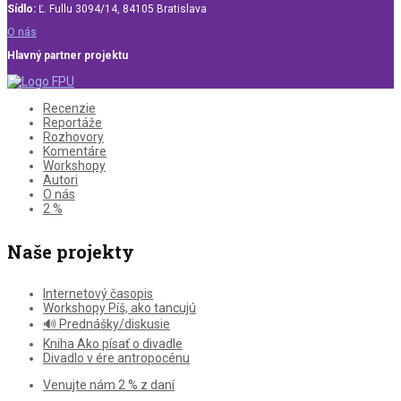
Sídlo:
Ľ. Fullu 3094/14, 84105 Bratislava
O nás
Hlavný partner projektu
Recenzie
Reportáže
Rozhovory
Komentáre
Workshopy
Autori
O nás
2 %
Naše projekty
Internetový časopis
Workshopy Píš, ako tancujú
🔊 Prednášky/diskusie
Kniha Ako písať o divadle
Divadlo v ére antropocénu
Venujte nám 2 % z daní