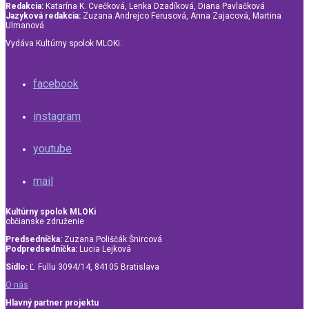
Redakcia:
Katarína K. Cvečková, Lenka Dzadíková, Diana Pavlačková
Jazyková redakcia:
Zuzana Andrejco Ferusová, Anna Zajacová, Martina
Ulmanová
Vydáva Kultúrny spolok MLOKi.
facebook
instagram
youtube
mail
Kultúrny spolok MLOKi
občianske združenie
Predsedníčka:
Zuzana Poliščák Šnircová
Podpredsedníčka:
Lucia Lejková
Sídlo:
Ľ. Fullu 3094/14, 84105 Bratislava
O nás
Hlavný partner projektu