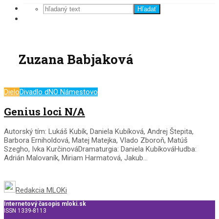
Hľadať
Zuzana Babjaková
Dielo
Divadlo dNO Námestovo
Genius loci N/A
Autorský tím: Lukáš Kubík, Daniela Kubíková, Andrej Štepita,
Barbora Erniholdová, Matej Matejka, Vlado Zboroň, Matúš
Szegho, Ivka KurčinováDramaturgia: Daniela KubíkováHudba:
Adrián Malovaník, Miriam Harmatová, Jakub...
Redakcia MLOKi
Internetový časopis mloki.sk
ISSN 1339-8113