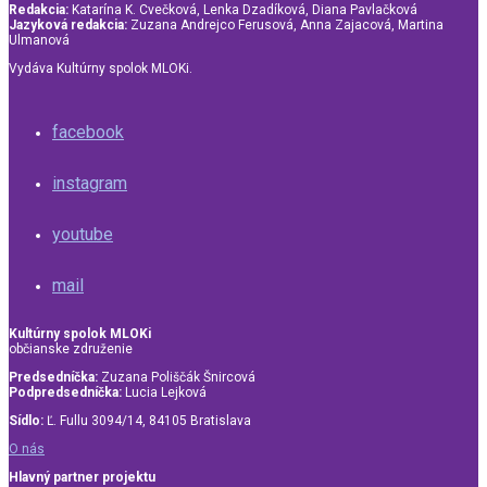
Redakcia:
Katarína K. Cvečková, Lenka Dzadíková, Diana Pavlačková
Jazyková redakcia:
Zuzana Andrejco Ferusová, Anna Zajacová, Martina
Ulmanová
Vydáva Kultúrny spolok MLOKi.
facebook
instagram
youtube
mail
Kultúrny spolok MLOKi
občianske združenie
Predsedníčka:
Zuzana Poliščák Šnircová
Podpredsedníčka:
Lucia Lejková
Sídlo:
Ľ. Fullu 3094/14, 84105 Bratislava
O nás
Hlavný partner projektu