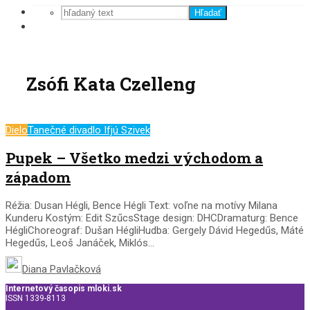
Hľadať
Zsófi Kata Czelleng
Dielo
Tanečné divadlo Ifjú Szivek
Pupek – Všetko medzi východom a
západom
Réžia: Dusan Hégli, Bence Hégli Text: voľne na motívy Milana
Kunderu Kostým: Edit SzűcsStage design: DHCDramaturg: Bence
HégliChoreograf: Dušan HégliHudba: Gergely Dávid Hegedűs, Máté
Hegedűs, Leoš Janáček, Miklós...
Diana Pavlačková
Internetový časopis mloki.sk
ISSN 1339-8113