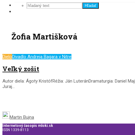
Hľadať
Žofia Martišková
Dielo
Divadlo Andreja Bagara v Nitre
Veľký zošit
Autor diela: Ágoty KristófRéžia: Ján LuteránDramaturgia: Daniel Ma
Juraj...
Martin Bujna
Internetový časopis mloki.sk
ISSN 1339-8113