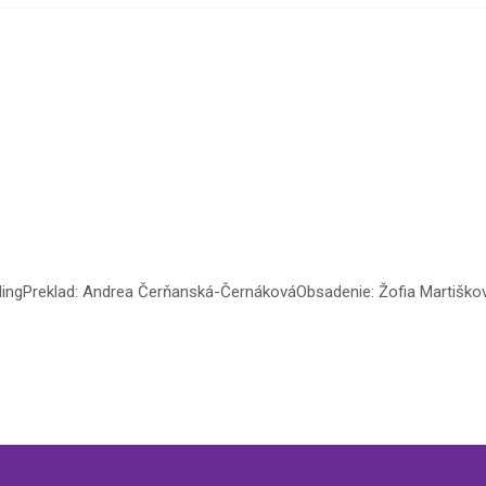
jlingPreklad: Andrea Čerňanská-ČernákováObsadenie: Žofia Martišková