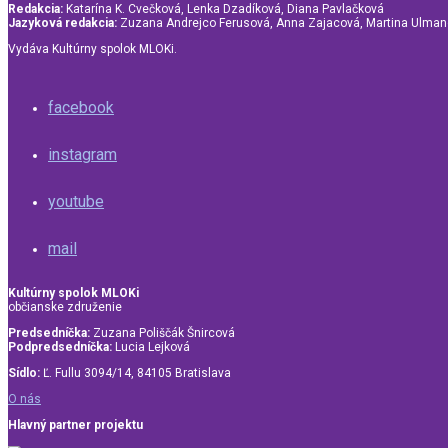
Redakcia:
Katarína K. Cvečková, Lenka Dzadíková, Diana Pavlačková
Jazyková redakcia:
Zuzana Andrejco Ferusová, Anna Zajacová, Martina Ulma
Vydáva Kultúrny spolok MLOKi.
facebook
instagram
youtube
mail
Kultúrny spolok MLOKi
občianske združenie
Predsedníčka:
Zuzana Poliščák Šnircová
Podpredsedníčka:
Lucia Lejková
Sídlo:
Ľ. Fullu 3094/14, 84105 Bratislava
O nás
Hlavný partner projektu