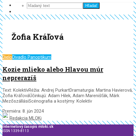
Hľadať
Žofia Kráľová
Dielo
Divadlo Panoptikum
Kozie mlieko alebo Hlavou múr
neprerazíš
Text: KolektívRéžia: Andrej PurkartDramaturgia: Martina Havierová,
Žofia KráľováÚčinkujú: Adam Hilek, Adam Marenišťák, Márk
MezőszállásiScénografia a kostýmy: Kolektív
Premiéra: 8. jún 2024
Redakcia MLOKi
Internetový časopis mloki.sk
ISSN 1339-8113