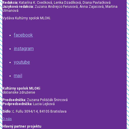
Redakcia:
Katarína K. Cvečková, Lenka Dzadíková, Diana Pavlačková
Jazyková redakcia:
Zuzana Andrejco Ferusová, Anna Zajacová, Martina
Ulmanová
Vydáva Kultúrny spolok MLOKi.
facebook
instagram
youtube
mail
Kultúrny spolok MLOKi
občianske združenie
Predsedníčka:
Zuzana Poliščák Šnircová
Podpredsedníčka:
Lucia Lejková
Sídlo:
Ľ. Fullu 3094/14, 84105 Bratislava
O nás
Hlavný partner projektu