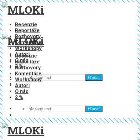
Recenzie
Reportáže
Rozhovory
Komentáre
Workshopy
Autori
Recenzie
O nás
Reportáže
2 %
Rozhovory
Komentáre
Hľadať
Workshopy
Autori
O nás
2 %
Hľadať