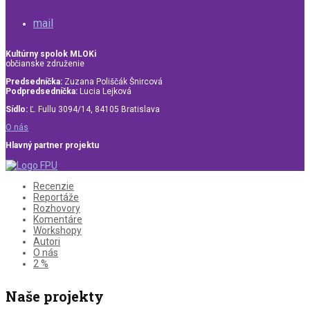
mail
Kultúrny spolok MLOKi
občianske združenie
Predsedníčka:
Zuzana Poliščák Šnircová
Podpredsedníčka:
Lucia Lejková
Sídlo:
Ľ. Fullu 3094/14, 84105 Bratislava
O nás
Hlavný partner projektu
Recenzie
Reportáže
Rozhovory
Komentáre
Workshopy
Autori
O nás
2 %
Naše projekty