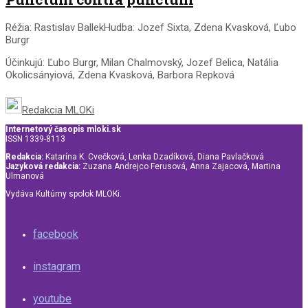
Réžia: Rastislav BallekHudba: Jozef Sixta, Zdena Kvasková, Ľubo
Burgr
Účinkujú: Ľubo Burgr, Milan Chalmovský, Jozef Belica, Natália
Okolicsányiová, Zdena Kvasková, Barbora Repková
Redakcia MLOKi
Internetový časopis mloki.sk
ISSN 1339-8113
Redakcia:
Katarína K. Cvečková, Lenka Dzadíková, Diana Pavlačková
Jazyková redakcia:
Zuzana Andrejco Ferusová, Anna Zajacová, Martina
Ulmanová
Vydáva Kultúrny spolok MLOKi.
facebook
instagram
youtube