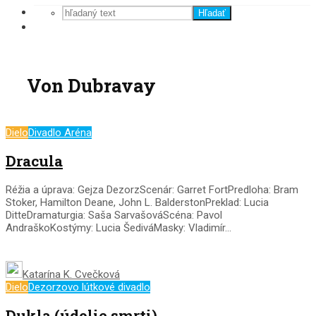
Hľadať
Von Dubravay
Dielo
Divadlo Aréna
Dracula
Réžia a úprava: Gejza DezorzScenár: Garret FortPredloha: Bram
Stoker, Hamilton Deane, John L. BalderstonPreklad: Lucia
DitteDramaturgia: Saša SarvašováScéna: Pavol
AndraškoKostýmy: Lucia ŠediváMasky: Vladimír...
Katarína K. Cvečková
Dielo
Dezorzovo lútkové divadlo
Dukla (údolie smrti)