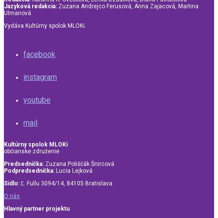
Jazyková redakcia:
Zuzana Andrejco Ferusová, Anna Zajacová, Martina
Ulmanová
Vydáva Kultúrny spolok MLOKi.
facebook
instagram
youtube
mail
Kultúrny spolok MLOKi
občianske združenie
Predsedníčka:
Zuzana Poliščák Šnircová
Podpredsedníčka:
Lucia Lejková
Sídlo:
Ľ. Fullu 3094/14, 84105 Bratislava
O nás
Hlavný partner projektu