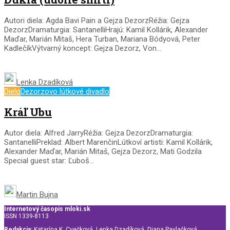
Autori diela: Agda Bavi Pain a Gejza DezorzRéžia: Gejza
DezorzDramaturgia: SantanelliHrajú: Kamil Kollárik, Alexander
Maďar, Marián Mitaš, Hera Turban, Mariana Bódyová, Peter
KadlečíkVýtvarný koncept: Gejza Dezorz, Von...
Lenka Dzadíková
Dielo
Dezorzovo lútkové divadlo
Kráľ Ubu
Autor diela: Alfred JarryRéžia: Gejza DezorzDramaturgia:
SantanelliPreklad: Albert MarenčinLútkoví artisti: Kamil Kollárik,
Alexander Maďar, Marián Mitaš, Gejza Dezorz, Mati Godzila
Special guest star: Ľuboš...
Martin Bujna
Internetový časopis mloki.sk
ISSN 1339-8113
Redakcia:
Katarína K. Cvečková, Lenka Dzadíková, Diana Pavlačková