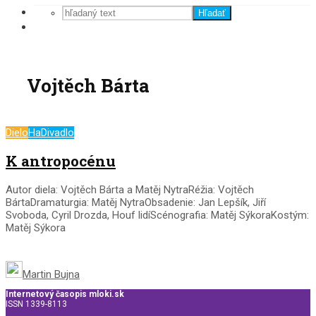
Hľadať
Vojtěch Bárta
Dielo
HaDivadlo
K antropocénu
Autor diela: Vojtěch Bárta a Matěj NytraRéžia: Vojtěch
BártaDramaturgia: Matěj NytraObsadenie: Jan Lepšík, Jiří
Svoboda, Cyril Drozda, Houf lidíScénografia: Matěj SýkoraKostým:
Matěj Sýkora
Martin Bujna
Internetový časopis mloki.sk
ISSN 1339-8113