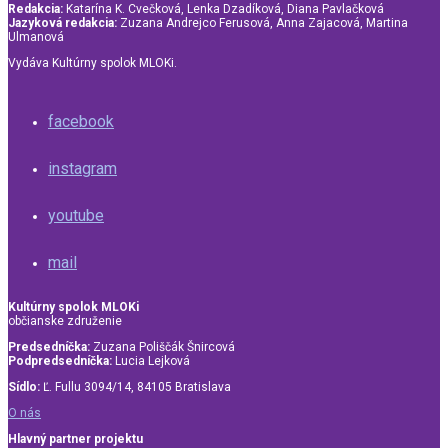
Redakcia:
Katarína K. Cvečková, Lenka Dzadíková, Diana Pavlačková
Jazyková redakcia:
Zuzana Andrejco Ferusová, Anna Zajacová, Martina
Ulmanová
Vydáva Kultúrny spolok MLOKi.
facebook
instagram
youtube
mail
Kultúrny spolok MLOKi
občianske združenie
Predsedníčka:
Zuzana Poliščák Šnircová
Podpredsedníčka:
Lucia Lejková
Sídlo:
Ľ. Fullu 3094/14, 84105 Bratislava
O nás
Hlavný partner projektu