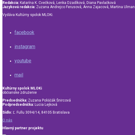
Redakcia:
Katarína K. Cvečková, Lenka Dzadíková, Diana Pavlačková
Jazyková redakcia:
Zuzana Andrejco Ferusová, Anna Zajacová, Martina Ulma
Vydáva Kultúrny spolok MLOKi.
facebook
instagram
youtube
mail
Kultúrny spolok MLOKi
občianske združenie
Predsedníčka:
Zuzana Poliščák Šnircová
Podpredsedníčka:
Lucia Lejková
Sídlo:
Ľ. Fullu 3094/14, 84105 Bratislava
O nás
Hlavný partner projektu