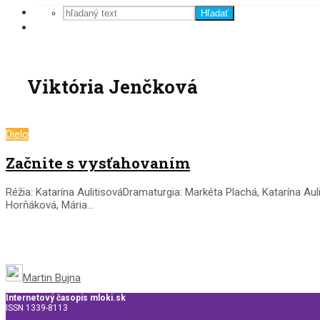
Hľadať
Viktória Jenčková
Dielo
Začnite s vysťahovaním
Réžia: Katarína AulitisováDramaturgia: Markéta Plachá, Katarína Au
Horňáková, Mária...
Martin Bujna
Internetový časopis mloki.sk
ISSN 1339-8113