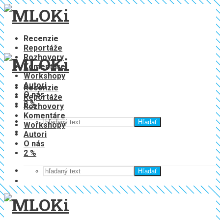
Recenzie
Reportáže
Rozhovory
Komentáre
Workshopy
Autori
Recenzie
O nás
Reportáže
2 %
Rozhovory
Komentáre
Hľadať
Workshopy
Autori
O nás
2 %
Hľadať