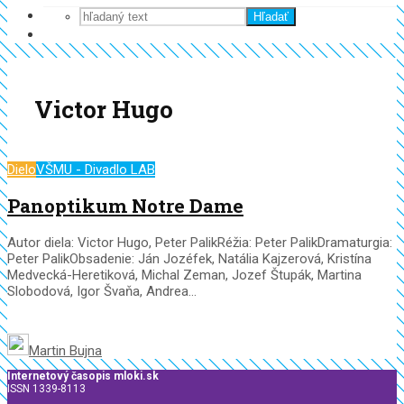
Hľadať
Victor Hugo
Dielo
VŠMU - Divadlo LAB
Panoptikum Notre Dame
Autor diela: Victor Hugo, Peter PalikRéžia: Peter PalikDramaturgia:
Peter PalikObsadenie: Ján Jozéfek, Natália Kajzerová, Kristína
Medvecká-Heretiková, Michal Zeman, Jozef Štupák, Martina
Slobodová, Igor Švaňa, Andrea...
Martin Bujna
Internetový časopis mloki.sk
ISSN 1339-8113