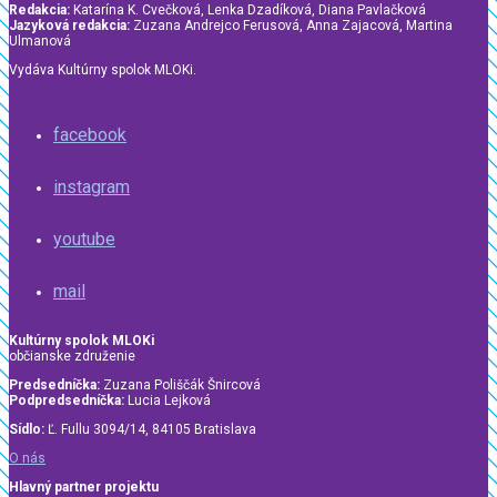
Redakcia:
Katarína K. Cvečková, Lenka Dzadíková, Diana Pavlačková
Jazyková redakcia:
Zuzana Andrejco Ferusová, Anna Zajacová, Martina
Ulmanová
Vydáva Kultúrny spolok MLOKi.
facebook
instagram
youtube
mail
Kultúrny spolok MLOKi
občianske združenie
Predsedníčka:
Zuzana Poliščák Šnircová
Podpredsedníčka:
Lucia Lejková
Sídlo:
Ľ. Fullu 3094/14, 84105 Bratislava
O nás
Hlavný partner projektu