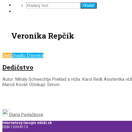
Hľadať
Veronika Repčík
Dielo
Divadlo Efeméra
Dedičstvo
Autor: Mihály Schwechtje Preklad a réžia: Karol Rédli Asistentka
Maroš Kováč Účinkujú: Simon...
Diana Pavlačková
Internetový časopis mloki.sk
ISSN 1339-8113