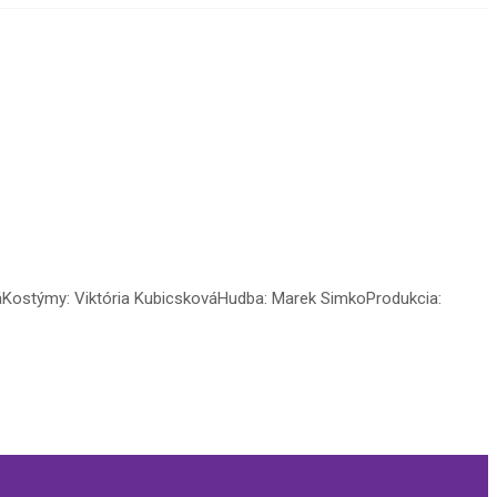
ováKostýmy: Viktória KubicskováHudba: Marek SimkoProdukcia: