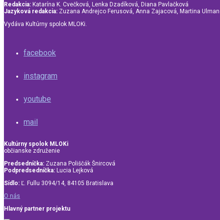
Redakcia:
Katarína K. Cvečková, Lenka Dzadíková, Diana Pavlačková
Jazyková redakcia:
Zuzana Andrejco Ferusová, Anna Zajacová, Martina Ulma
Vydáva Kultúrny spolok MLOKi.
facebook
instagram
youtube
mail
Kultúrny spolok MLOKi
občianske združenie
Predsedníčka:
Zuzana Poliščák Šnircová
Podpredsedníčka:
Lucia Lejková
Sídlo:
Ľ. Fullu 3094/14, 84105 Bratislava
O nás
Hlavný partner projektu