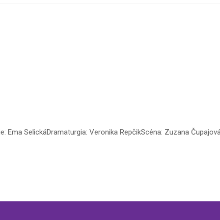
 réžie: Ema SelickáDramaturgia: Veronika RepčikScéna: Zuzana Čupaj