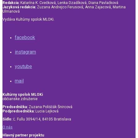
Redakcia:
Katarína K. Cvečková, Lenka Dzadíková, Diana Pavlačková
Jazyková redakcia:
Zuzana Andrejco Ferusová, Anna Zajacová, Martina
Ulmanová
Vydáva Kultúrny spolok MLOKi.
facebook
instagram
youtube
mail
Kultúrny spolok MLOKi
občianske združenie
Predsedníčka:
Zuzana Poliščák Šnircová
Podpredsedníčka:
Lucia Lejková
Sídlo:
Ľ. Fullu 3094/14, 84105 Bratislava
O nás
Hlavný partner projektu