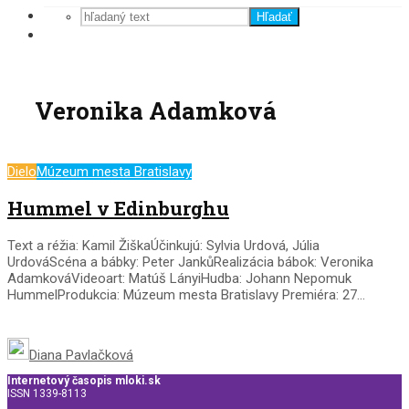
Hľadať
Veronika Adamková
Dielo
Múzeum mesta Bratislavy
Hummel v Edinburghu
Text a réžia: Kamil ŽiškaÚčinkujú: Sylvia Urdová, Júlia
UrdováScéna a bábky: Peter JankůRealizácia bábok: Veronika
AdamkováVideoart: Matúš LányiHudba: Johann Nepomuk
HummelProdukcia: Múzeum mesta Bratislavy Premiéra: 27...
Diana Pavlačková
Internetový časopis mloki.sk
ISSN 1339-8113