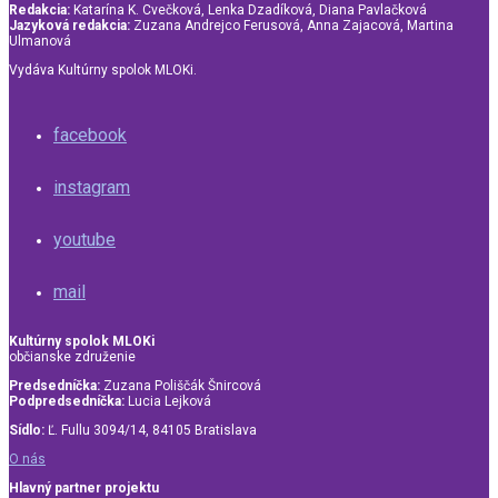
Redakcia:
Katarína K. Cvečková, Lenka Dzadíková, Diana Pavlačková
Jazyková redakcia:
Zuzana Andrejco Ferusová, Anna Zajacová, Martina
Ulmanová
Vydáva Kultúrny spolok MLOKi.
facebook
instagram
youtube
mail
Kultúrny spolok MLOKi
občianske združenie
Predsedníčka:
Zuzana Poliščák Šnircová
Podpredsedníčka:
Lucia Lejková
Sídlo:
Ľ. Fullu 3094/14, 84105 Bratislava
O nás
Hlavný partner projektu