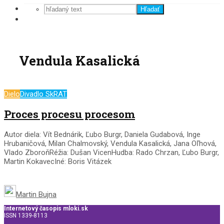
Hľadať
Vendula Kasalická
Dielo
Divadlo SkRAT
Proces procesu procesom
Autor diela: Vít Bednárik, Ľubo Burgr, Daniela Gudabová, Inge
Hrubaničová, Milan Chalmovský, Vendula Kasalická, Jana Oľhová,
Vlado ZboroňRéžia: Dušan VicenHudba: Rado Chrzan, Ľubo Burgr,
Martin KokavecIné: Boris Vitázek
Martin Bujna
Internetový časopis mloki.sk
ISSN 1339-8113